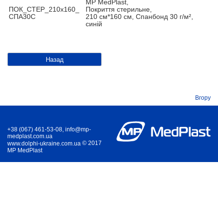
MP MedPlast,
ПОК_СТЕР_210x160_
Покриття стерильне,
СПА30С
210 см*160 см, Спанбонд 30 г/м²,
синій
Назад
Вгору
+38 (067) 461-53-08, info@mp-
medplast.com.ua
© 2017
www.dolphi-ukraine.com.ua
MP MedPlast