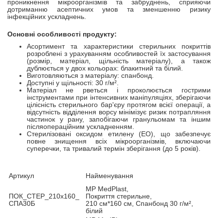
проникнення мікроорганізмів та забруднень, сприяючи
дотриманню асептичних умов та зменшенню ризику
інфекційних ускладнень.
Основні особливості продукту:
Асортимент та характеристики стерильних покриттів
розроблені з урахуванням особливостей їх застосування
(розмір, матеріал, щільність матеріалу), а також
дублюється у двох кольорах: блакитний та білий.
Виготовляються з матеріалу: спанбонд.
Доступні у щільності: 30 г/м².
Матеріал не рветься і проколюється гострими
інструментами при інтенсивних маніпуляціях, зберігаючи
цілісність стерильного бар'єру протягом всієї операції, а
відсутність відділення ворсу мінімізує ризик потрапляння
частинок у рану, запобігаючи гранульомам та іншим
післяопераційним ускладненням.
Стерилізовані оксидом етилену (EO), що забезпечує
повне знищення всіх мікроорганізмів, включаючи
суперечки, та тривалий термін зберігання (до 5 років).
Артикул
Найменування
MP MedPlast,
ПОК_СТЕР_210x160_
Покриття стерильне,
СПА30Б
210 см*160 см, Спанбонд 30 г/м²,
білий