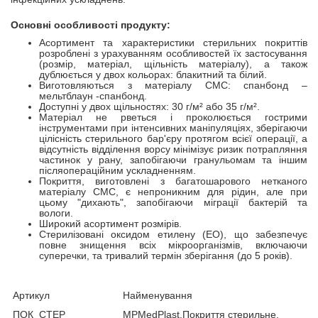
Основні особливості продукту:
Асортимент та характеристики стерильних покриттів
розроблені з урахуванням особливостей їх застосування
(розмір, матеріал, щільність матеріалу), а також
дублюється у двох кольорах: блакитний та білий.
Виготовляються з матеріалу СМС: спанбонд –
мельтблаун -спанбонд.
Доступні у двох щільностях: 30 г/м² або 35 г/м².
Матеріал не рветься і проколюється гострими
інструментами при інтенсивних маніпуляціях, зберігаючи
цілісність стерильного бар'єру протягом всієї операції, а
відсутність відділення ворсу мінімізує ризик потрапляння
частинок у рану, запобігаючи гранульомам та іншим
післяопераційним ускладненням.
Покриття, виготовлені з багатошарового нетканого
матеріалу СМС, є непроникним для рідин, але при
цьому "дихають", запобігаючи міграції бактерій та
вологи.
Широкий асортимент розмірів.
Стерилізовані оксидом етилену (EO), що забезпечує
повне знищення всіх мікроорганізмів, включаючи
суперечки, та тривалий термін зберігання (до 5 років).
Артикул
Найменування
ПОК_СТЕР_
MPMedPlast,Покриття стерильне,