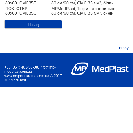
80x60_СМС35Б
80 см*60 см, СМС 35 г/м², білий
ПОК_СТЕР_
MPMedPlast,Покриття стерильне,
80x60_СМС35С
80 см*60 см, СМС 35 г/м², синій
Назад
Вгору
+38 (067) 461-53-08, info@mp-
medplast.com.ua
© 2017
www.dolphi-ukraine.com.ua
MP MedPlast