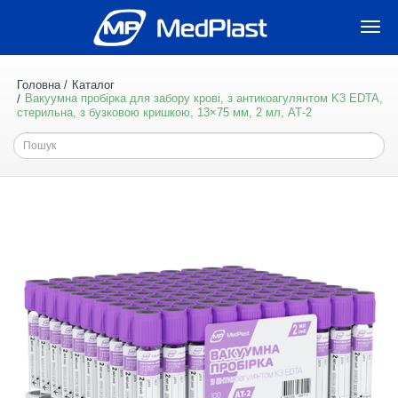
Togg
navi
Головна
Каталог
Вакуумна пробірка для забору крові, з антикоагулянтом K3 EDTA,
стерильна, з бузковою кришкою, 13×75 мм, 2 мл, АТ-2
Пошук