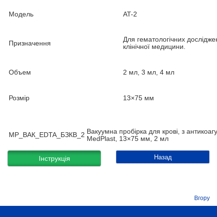
Модель
AT-2
Для гематологічних досліджен
Призначення
клінічної медицини.
Объем
2 мл, 3 мл, 4 мл
Розмір
13×75 мм
Вакуумна пробірка для крові, з антикоа
MP_ВАК_EDTA_БЗКВ_2
MedPlast, 13×75 мм, 2 мл
Назад
Інструкція
Вгору