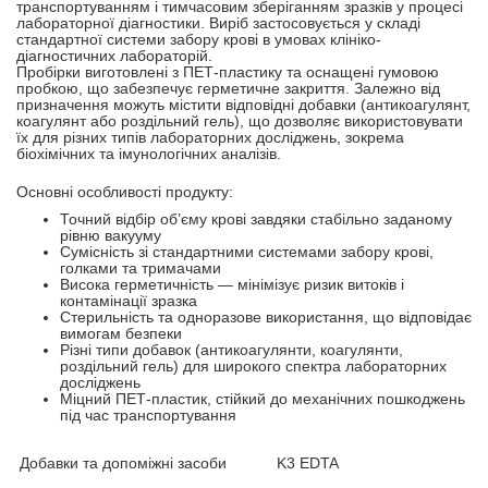
транспортуванням і тимчасовим зберіганням зразків у процесі
лабораторної діагностики. Виріб застосовується у складі
стандартної системи забору крові в умовах клініко-
діагностичних лабораторій.
Пробірки виготовлені з ПЕТ-пластику та оснащені гумовою
пробкою, що забезпечує герметичне закриття. Залежно від
призначення можуть містити відповідні добавки (антикоагулянт,
коагулянт або роздільний гель), що дозволяє використовувати
їх для різних типів лабораторних досліджень, зокрема
біохімічних та імунологічних аналізів.
Основні особливості продукту:
Точний відбір об’єму крові завдяки стабільно заданому
рівню вакууму
Сумісність зі стандартними системами забору крові,
голками та тримачами
Висока герметичність — мінімізує ризик витоків і
контамінації зразка
Стерильність та одноразове використання, що відповідає
вимогам безпеки
Різні типи добавок (антикоагулянти, коагулянти,
роздільний гель) для широкого спектра лабораторних
досліджень
Міцний ПЕТ-пластик, стійкий до механічних пошкоджень
під час транспортування
Добавки та допоміжні засоби
K3 EDTA