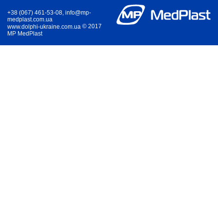
+38 (067) 461-53-08, info@mp-
medplast.com.ua
© 2017
www.dolphi-ukraine.com.ua
MP MedPlast